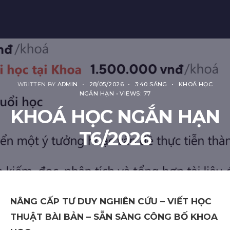
WRITTEN BY
ADMIN
•
28/05/2026
•
3:40 SÁNG
•
KHOÁ HỌC
NGẮN HẠN
•
VIEWS: 77
KHOÁ HỌC NGẮN HẠN
T6/2026
NÂNG CẤP TƯ DUY NGHIÊN CỨU – VIẾT HỌC
THUẬT BÀI BẢN – SẴN SÀNG CÔNG BỐ KHOA