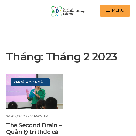
MENU
Tháng:
Tháng 2 2023
KHOÁ HỌC NGẮN HẠN
24/02/2023
•
VIEWS: 84
The Second Brain –
Quản lý tri thức cá