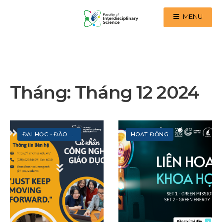
MENU
Tháng:
Tháng 12 2024
ĐẠI HỌC
•
ĐÀO TẠO
HOẠT ĐỘNG