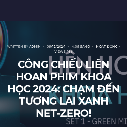
WRITTEN BY
ADMIN
•
06/12/2024
•
4:09 SÁNG
•
HOẠT ĐỘNG
•
VIEWS: 166
CÔNG CHIẾU LIÊN
HOAN PHIM KHOA
HỌC 2024: CHẠM ĐẾN
TƯƠNG LAI XANH
NET-ZERO!