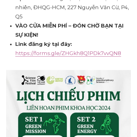
nhiên, ĐHQG-HCM, 227 Nguyễn Văn Cừ, P4,
Q5
VÀO CỬA MIỄN PHÍ – ĐÓN CHỜ BẠN TẠI
SỰ KIỆN!
Link đăng ký tại đây:
https://forms.gle/ZHGkh8Q1PDk7vvQN8