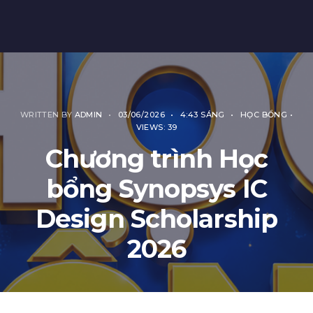
WRITTEN BY
ADMIN
•
03/06/2026
•
4:43 SÁNG
•
HỌC BỔNG
•
VIEWS: 39
Chương trình Học
bổng Synopsys IC
Design Scholarship
2026