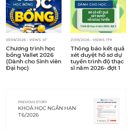
HỌC BỔNG
DÀNH CHO HỌC VIÊN
•
SAU Đ
03/06/2026
•
VIEWS: 47
21/05/2026
•
VIEWS: 179
Chương trình học
Thông báo kết quả
bổng Vallet 2026
xét duyệt hồ sơ dự
(Dành cho Sinh viên
tuyển trình độ thạc
Đại học)
sĩ năm 2026- đợt 1
PREVIOUS STORY
KHOÁ HỌC NGẮN HẠN
T6/2026