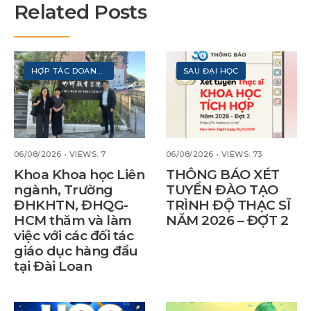
Related Posts
HỢP TÁC DOANH NGHIỆP
SAU ĐẠI HỌC
06/08/2026
•
VIEWS: 7
06/08/2026
•
VIEWS: 73
Khoa Khoa học Liên
THÔNG BÁO XÉT
ngành, Trường
TUYỂN ĐÀO TẠO
ĐHKHTN, ĐHQG-
TRÌNH ĐỘ THẠC SĨ
HCM thăm và làm
NĂM 2026 – ĐỢT 2
việc với các đối tác
giáo dục hàng đầu
tại Đài Loan