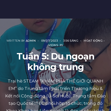
WRITTEN BY
ADMIN
•
09/07/2023
•
3:56 SÁNG
•
HOẠT ĐỘNG
•
VIEWS: 35
Tuần 5: Du ngoạn
không trung
Trại hè STEAM “KHÁM PHÁ THẾ GIỚI QUANH
EM” do Trung tâm Phát triển Thương hiệu &
Kết nối Cộng đồng (U-Sci Hub), Trung tâm Đào
tạo Quốc tế ITEC phối hợp tổ chức, trong đó
Khoa Khoa học Liên ngành là đơn vị phụ trách