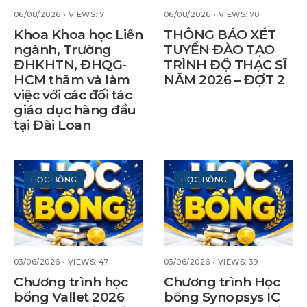
06/08/2026
•
VIEWS: 7
06/08/2026
•
VIEWS: 70
Khoa Khoa học Liên
THÔNG BÁO XÉT
ngành, Trường
TUYỂN ĐÀO TẠO
ĐHKHTN, ĐHQG-
TRÌNH ĐỘ THẠC SĨ
HCM thăm và làm
NĂM 2026 – ĐỢT 2
việc với các đối tác
giáo dục hàng đầu
tại Đài Loan
HỌC BỔNG
HỌC BỔNG
03/06/2026
•
VIEWS: 47
03/06/2026
•
VIEWS: 39
Chương trình học
Chương trình Học
bổng Vallet 2026
bổng Synopsys IC