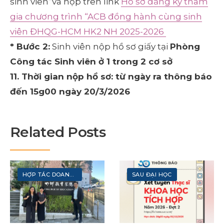
sinh viên”và nộp trên link
Hồ sơ đăng ký tham
gia chương trình “ACB đồng hành cùng sinh
viên ĐHQG-HCM HK2 NH 2025-2026
* Bước 2:
Sinh viên nộp hồ sơ giấy tại
Phòng
Công tác Sinh viên ở 1 trong 2 cơ sở
11. Thời gian nộp hồ sơ: từ ngày ra thông báo
đến 15g00 ngày 20/3/2026
Related Posts
HỢP TÁC DOANH NGHIỆP
SAU ĐẠI HỌC