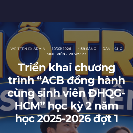
WRITTEN BY
ADMIN
•
10/03/2026
•
4:59 SÁNG
•
DÀNH CHO
SINH VIÊN
•
VIEWS: 23
Triển khai chương
trình “ACB đồng hành
cùng sinh viên ĐHQG-
HCM” học kỳ 2 năm
học 2025-2026 đợt 1