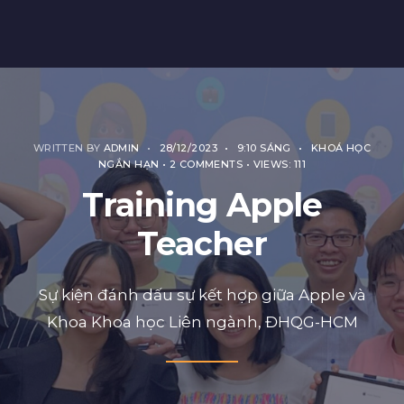
WRITTEN BY
ADMIN
•
28/12/2023
•
9:10 SÁNG
•
KHOÁ HỌC
NGẮN HẠN
• 2 COMMENTS
•
VIEWS: 111
Training Apple
Teacher
Sự kiện đánh dấu sự kết hợp giữa Apple và
Khoa Khoa học Liên ngành, ĐHQG-HCM