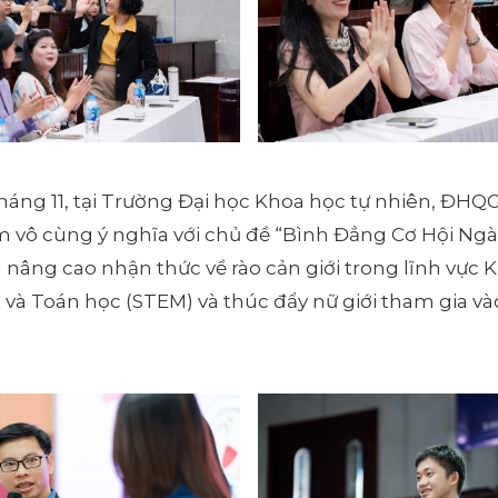
háng 11, tại Trường Đại học Khoa học tự nhiên, ĐHQ
àm vô cùng ý nghĩa với chủ đề “Bình Đẳng Cơ Hội Ng
nâng cao nhận thức về rào cản giới trong lĩnh vực 
 và Toán học (STEM) và thúc đẩy nữ giới tham gia v