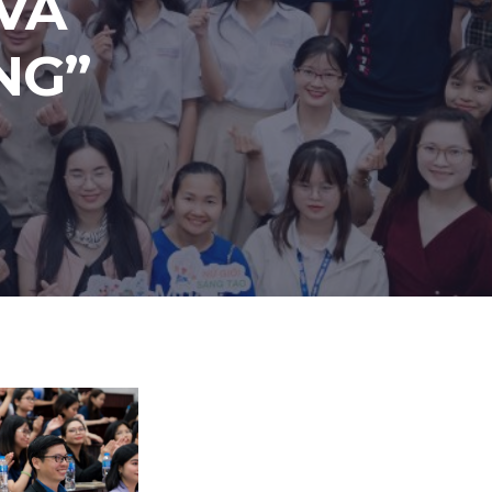
 VÀ
NG”