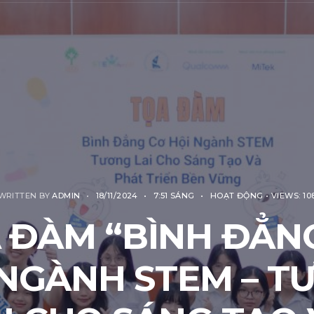
WRITTEN BY
ADMIN
•
18/11/2024
•
7:51 SÁNG
•
HOẠT ĐỘNG
•
VIEWS: 10
 ĐÀM “BÌNH ĐẲN
 NGÀNH STEM – T