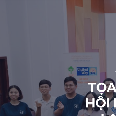
TỌA
HỘI