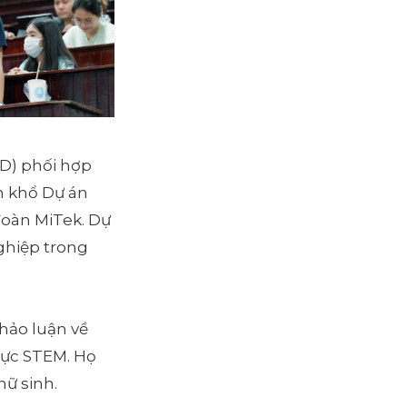
SD) phối hợp
n khổ Dự án
oàn MiTek. Dự
ghiệp trong
hảo luận về
vực STEM. Họ
nữ sinh.