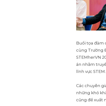
Buổi tọa đàm 
cùng Trường Đ
STEMherVN 202
án nhằm truyề
lĩnh vực STEM.
Các chuyên gia
những khó khă
cũng đề xuất n