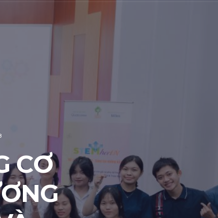
8
G CƠ
ƯƠNG