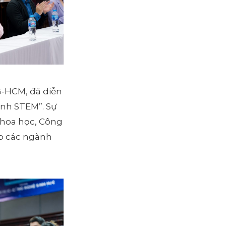
G-HCM, đã diễn
ành STEM”. Sự
Khoa học, Công
ào các ngành