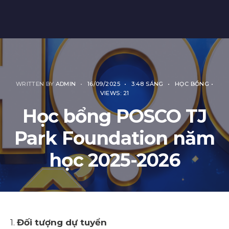
WRITTEN BY
ADMIN
•
16/09/2025
•
3:48 SÁNG
•
HỌC BỔNG
•
VIEWS: 21
Học bổng POSCO TJ
Park Foundation năm
học 2025-2026
1.
Đối tượng dự tuyển