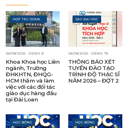
HỢP TÁC DOANH NGHIỆP
SAU ĐẠI HỌC
06/08/2026
•
VIEWS: 8
06/08/2026
•
VIEWS: 76
Khoa Khoa học Liên
THÔNG BÁO XÉT
ngành, Trường
TUYỂN ĐÀO TẠO
ĐHKHTN, ĐHQG-
TRÌNH ĐỘ THẠC SĨ
HCM thăm và làm
NĂM 2026 – ĐỢT 2
việc với các đối tác
giáo dục hàng đầu
tại Đài Loan
HỌC BỔNG
HỌC BỔNG