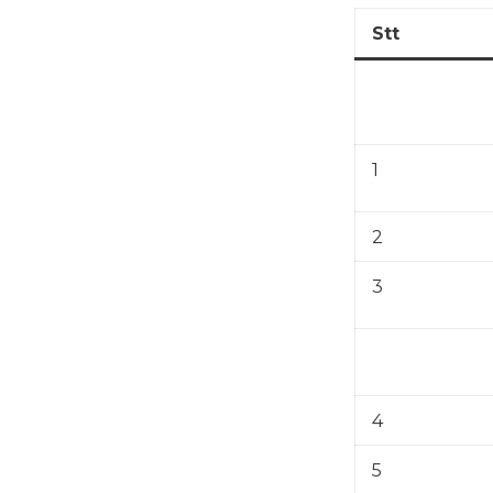
Stt
1
2
3
4
5