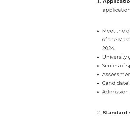
Applicatio
applicatio
Meet the ge
of the Mas
2024.
University 
Scores of s
Assessment
Candidate’
Admission c
Standard s