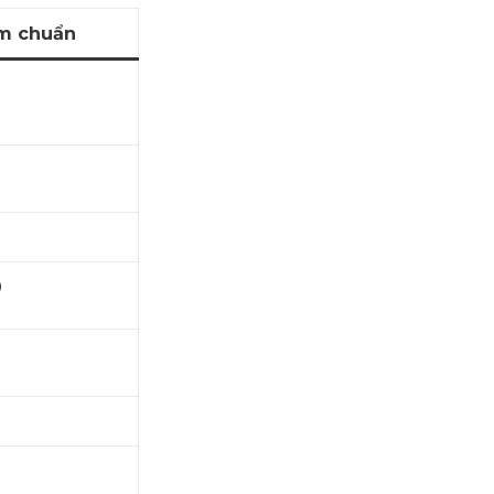
m chuẩn
0
0