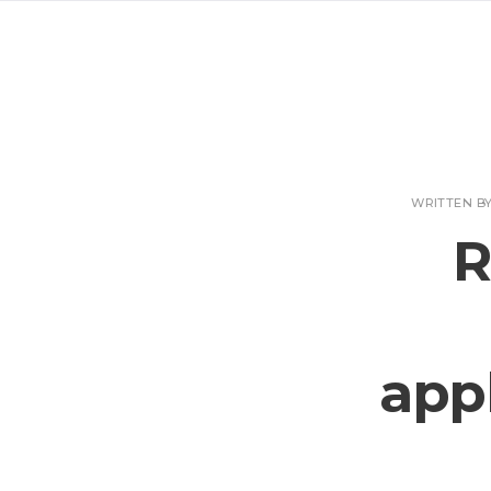
WRITTEN B
R
app