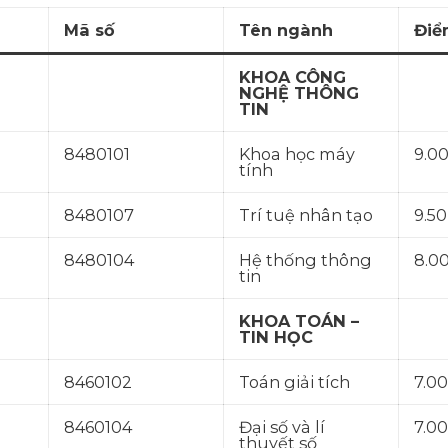
Mã số
Tên ngành
Điể
KHOA CÔNG
NGHỆ THÔNG
TIN
8480101
Khoa học máy
9.0
tính
8480107
Trí tuệ nhân tạo
9.50
8480104
Hệ thống thông
8.0
tin
KHOA TOÁN –
TIN HỌC
8460102
Toán giải tích
7.00
8460104
Đại số và lí
7.00
thuyết số