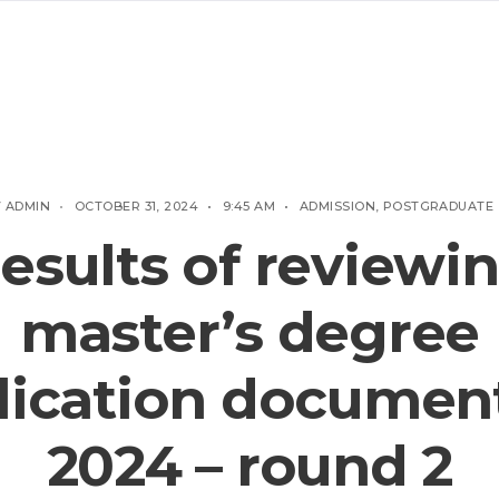
Y
ADMIN
•
OCTOBER 31, 2024
•
9:45 AM
•
ADMISSION
,
POSTGRADUATE
esults of reviewi
master’s degree
lication document
2024 – round 2