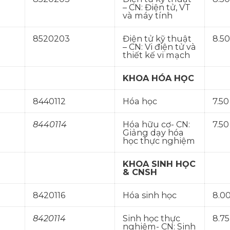
– CN: Điện tử, VT
và máy tính
8520203
Điện tử kỹ thuật
8.50
– CN: Vi điện tử và
thiết kế vi mạch
KHOA HÓA HỌC
8440112
Hóa học
7.50
8440114
Hóa hữu cơ- CN:
7.50
Giảng dạy hóa
học thực nghiệm
KHOA SINH HỌC
& CNSH
8420116
Hóa sinh học
8.0
8420114
Sinh học thực
8.75
nghiệm- CN: Sinh