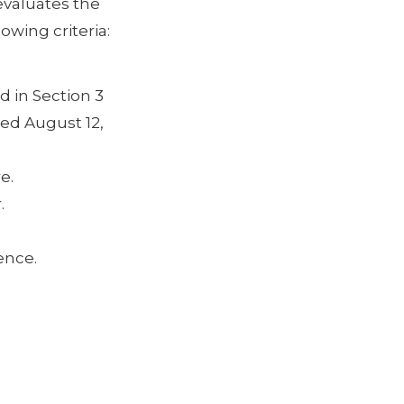
valuates the
lowing criteria:
d in Section 3
ed August 12,
e.
.
ence.