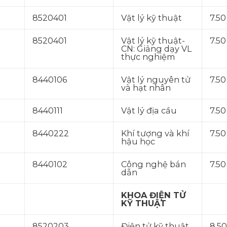
8520401
Vật lý kỹ thuật
7.50
8520401
Vật lý kỹ thuật-
7.50
CN: Giảng dạy VL
thực nghiệm
8440106
Vật lý nguyên tử
7.50
và hạt nhân
8440111
Vật lý địa cầu
7.50
8440222
Khí tượng và khí
7.50
hậu học
8440102
Công nghệ bán
7.50
dẫn
KHOA ĐIỆN TỬ
KỸ THUẬT
8520203
Điện tử kỹ thuật
8.50