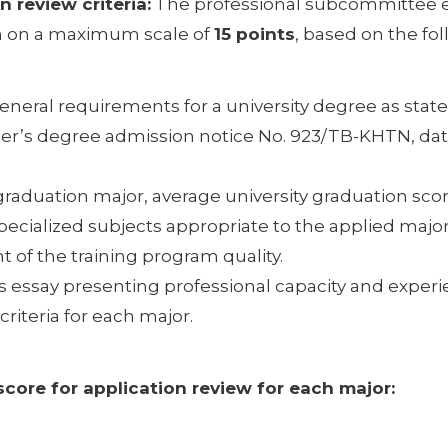
n review criteria:
The professional subcommittee e
n on a maximum scale of
15 points
, based on the fol
neral requirements for a university degree as state
ter’s degree admission notice No. 923/TB-KHTN, dat
graduation major, average university graduation scor
pecialized subjects appropriate to the applied major
 of the training program quality.
s essay presenting professional capacity and experi
riteria for each major.
core for application review for each major: