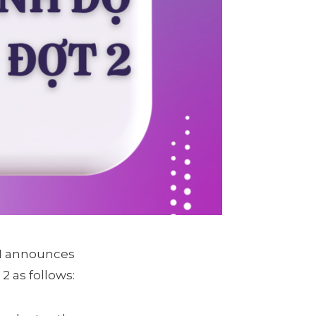
CM announces
2 as follows: