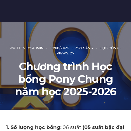
WRITTEN BY
ADMIN
•
19/08/2025
•
3:39 SÁNG
•
HỌC BỔNG
•
VIEWS: 27
Chương trình Học
bổng Pony Chung
năm học 2025-2026
1. Số lượng học bổng:
06 suất
(05 suất bậc đại