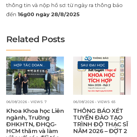
thông tin và nộp hồ sơ: từ ngày ra thông báo
đến
16g00 ngày 28/8/2025
Related Posts
HỢP TÁC DOANH NGHIỆP
SAU ĐẠI HỌC
06/08/2026
•
VIEWS: 7
06/08/2026
•
VIEWS: 65
Khoa Khoa học Liên
THÔNG BÁO XÉT
ngành, Trường
TUYỂN ĐÀO TẠO
ĐHKHTN, ĐHQG-
TRÌNH ĐỘ THẠC SĨ
HCM thăm và làm
NĂM 2026 – ĐỢT 2