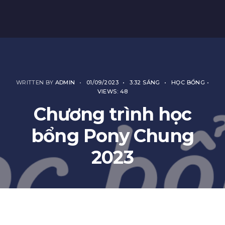
WRITTEN BY
ADMIN
•
01/09/2023
•
3:32 SÁNG
•
HỌC BỔNG
•
VIEWS: 48
Chương trình học
bổng Pony Chung
2023